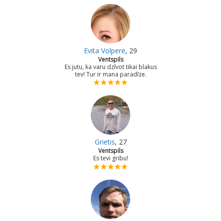
Evita Volpere
, 29
Ventspils
Es jutu, ka varu dzīvot tikai blakus
tev! Tur ir mana paradīze.
Grietis
, 27
Ventspils
Es tevi gribu!