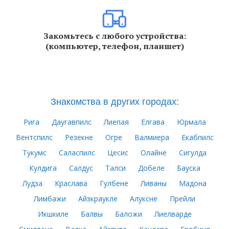
Закомьтесь с любого устройства:
(компьютер, телефон, планшет)
Знакомства в других городах:
Рига
Даугавпилс
Лиепая
Елгава
Юрмала
Вентспилс
Резекне
Огре
Валмиера
Екабпилс
Тукумс
Саласпилс
Цесис
Олайне
Сигулда
Кулдига
Салдус
Талси
Добеле
Бауска
Лудза
Краслава
Гулбене
Ливаны
Мадона
Лимбажи
Айзкраукле
Алуксне
Прейли
Икшкиле
Балвы
Баложи
Лиелварде