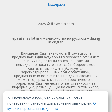
Поддержка
2025 © flirtavieta.com
iepazīšanās latviski
●
знакомства на русском
●
dating
in english
Внимание! Сайт знакомств flirtavieta.com
предназначен для аудитории в возрасте от 18 лет.
Если Вы не достигли совершеннолетия,
немедленно покиньте этот сайт! Содержимое
сайта, в том числе, публикуется
зарегистрированными пользователями,
предназначено исключительно для знакомств, и
может содержать материалы эротического
характера. Сайт не несет ответственности за
информацию, размещенную на сайте, в том числе,
третьими лицами и за любые последствия,
связанными с использовании с этой информацией.
Мы используем куки, чтобы улучшить опыт
Регистрация и/или платные услуги
предоставляются на условиях платной подписки.
пользования сайтом и для маркетинговых целей.
О
Стоимость подписки составляет 2.95€, включая
куках и персональных данных
.
налоги, в неделю и продляется автоматически