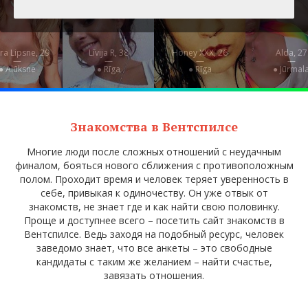
ra Lipsne, 29
Līvija R, 38
Honey XXX, 26
Alda, 27
—
—
—
—
● Alūksne
● Rīga
● Rīga
● Jūrmal
Знакомства в Вентспилсе
Многие люди после сложных отношений с неудачным
финалом, бояться нового сближения с противоположным
полом. Проходит время и человек теряет уверенность в
себе, привыкая к одиночеству. Он уже отвык от
знакомств, не знает где и как найти свою половинку.
Проще и доступнее всего – посетить сайт знакомств в
Вентспилсе. Ведь заходя на подобный ресурс, человек
заведомо знает, что все анкеты – это свободные
кандидаты с таким же желанием – найти счастье,
завязать отношения.