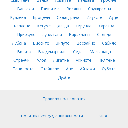
Смилтене
Валка
Айзпуте
Кандава
Гробиня
Вангажи
Плявиняс
Виляны
Саулкрасты
Руйиена
Броцены
Салацгрива
Илуксте
Ауце
Балдоне
Кегумс
Дагда
Скрунда
Карсава
Приекуле
Яунелгава
Варакляны
Стенде
Лубана
Виесите
Зилупе
Цесвайне
Сабиле
Виляка
Валдемарпилс
Седа
Мазсалаца
Стренчи
Алоя
Лигатне
Акнисте
Пилтене
Павилоста
Стайцеле
Апе
Айнажи
Субате
Дурбе
Правила пользования
Политика конфиденциальности
DMCA