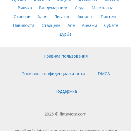
Виляка
Валдемарпилс
Седа
Мазсалаца
Стренчи
Алоя
Лигатне
Акнисте
Пилтене
Павилоста
Стайцеле
Апе
Айнажи
Субате
Дурбе
Правила пользования
Политика конфиденциальности
DMCA
Поддержка
2025 © flirtavieta.com
iepazīšanās latviski
●
знакомства на русском
●
dating