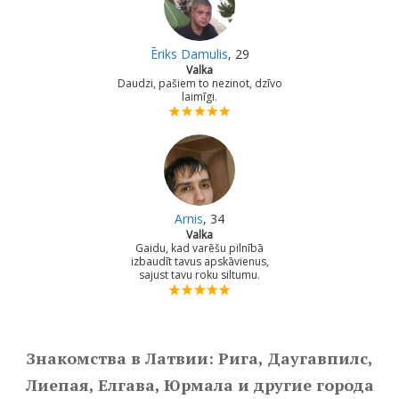
Ēriks Damulis
, 29
Valka
Daudzi, pašiem to nezinot, dzīvo
laimīgi.
Arnis
, 34
Valka
Gaidu, kad varēšu pilnībā
izbaudīt tavus apskāvienus,
sajust tavu roku siltumu.
Знакомства в Латвии: Рига, Даугавпилс,
Лиепая, Елгава, Юрмала и другие города