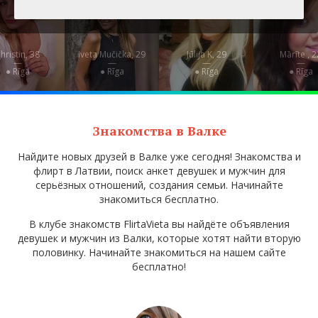
hristin, 38
Iveta Mučička, 29
Jūlija K, 29
Mārīte , 2
—
—
—
—
● Rīga
● Rīga
● Rīga
● Rīga
Знакомства в Валке
Найдите новых друзей в Валке уже сегодня! Знакомства и
флирт в Латвии, поиск анкет девушек и мужчин для
серьёзных отношений, создания семьи. Начинайте
знакомиться бесплатно.
В клубе знакомств FlirtaVieta вы найдёте объявления
девушек и мужчин из Валки, которые хотят найти вторую
половинку. Начинайте знакомиться на нашем сайте
бесплатно!