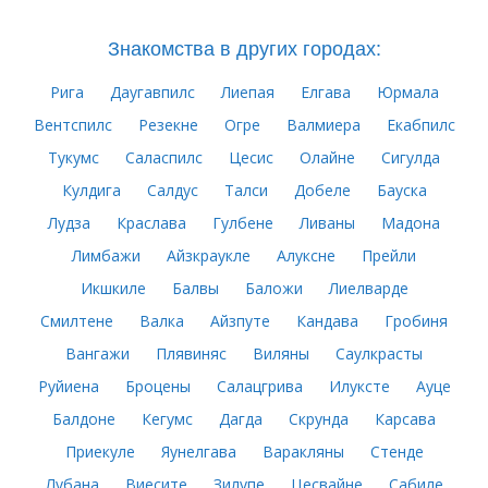
Знакомства в других городах:
Рига
Даугавпилс
Лиепая
Елгава
Юрмала
Вентспилс
Резекне
Огре
Валмиера
Екабпилс
Тукумс
Саласпилс
Цесис
Олайне
Сигулда
Кулдига
Салдус
Талси
Добеле
Бауска
Лудза
Краслава
Гулбене
Ливаны
Мадона
Лимбажи
Айзкраукле
Алуксне
Прейли
Икшкиле
Балвы
Баложи
Лиелварде
Смилтене
Валка
Айзпуте
Кандава
Гробиня
Вангажи
Плявиняс
Виляны
Саулкрасты
Руйиена
Броцены
Салацгрива
Илуксте
Ауце
Балдоне
Кегумс
Дагда
Скрунда
Карсава
Приекуле
Яунелгава
Варакляны
Стенде
Лубана
Виесите
Зилупе
Цесвайне
Сабиле