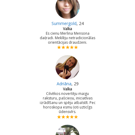
Summergold
, 24
Valka
Es cienu Merlina Mensona
daiļradi. Meklēju netradicionālas
orientācijas draudzeni.
Adriāna
, 29
Valka
Cilvēkos novertēju maigu
raksturu, pašcieņu, iniciatīvas
izrādīšanu un spēju atbalstīt. Pec
horoskopa esmu ļoti uzticīgs
ūdensvīrs.